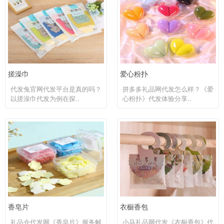
搓澡巾
爱心粉扑
代发兔官网代发平台是真的吗？
拼多多礼品网代发怎么样？《爱
以搓澡巾代发为例在探..
心粉扑》代发体验分享..
香皂片
衣橱香包
礼品仓代发网《香皂片》服务解
小马礼品网代发《衣橱香包》代