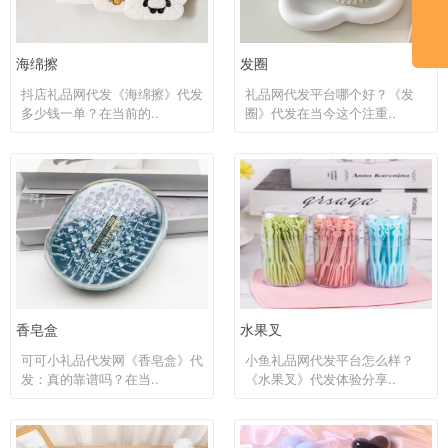
海绵擦
发圈
抖店礼品网代发《海绵擦》代发
礼品网代发平台哪个好？《发
多少钱一单？在当前的..
圈》代发在当今这个注重..
香皂盒
水果叉
可可小礼品代发网《香皂盒》代
小鱼礼品网代发平台怎么样？
发：真的靠谱吗？在当..
《水果叉》代发体验分享..